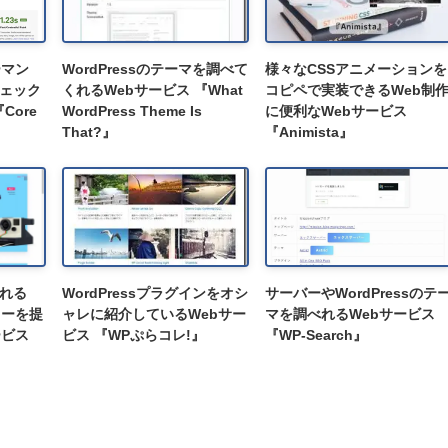
ーマン
WordPressのテーマを調べて
様々なCSSアニメーションを
ェック
くれるWebサービス 『What
コピペで実装できるWeb制
Core
WordPress Theme Is
に便利なWebサービス
』
That?』
『Animista』
くれる
WordPressプラグインをオシ
サーバーやWordPressのテ
ラーを提
ャレに紹介しているWebサー
マを調べれるWebサービス
ービス
ビス 『WPぷらコレ!』
『WP-Search』