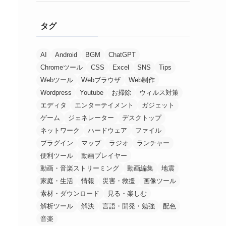
タグ
AI
Android
BGM
ChatGPT
Chromeツール
CSS
Excel
SNS
Tips
Webツール
Webブラウザ
Web制作
Wordpress
Youtube
お掃除
ウィルス対策
エディタ
エンターテイメント
ガジェット
ゲーム
ジェネレーター
デスクトップ
ネットワーク
ハードウェア
ファイル
プラグイン
マップ
ラジオ
ランチャー
便利ツール
動画プレイヤー
動画・音楽ストリーミング
動画編集
地震
家庭・生活
情報
災害・救援
画像ツール
素材・ダウンロード
見る・楽しむ
解析ツール
解決
言語・開発・勉強
配色
音楽