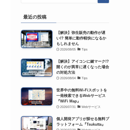
最近の投稿
【解決】弥生販売の動作が遅
い!? 簡単に動作軽快になるか
もしれません
2026/08/05
Tips
【解決】アイコンに鍵マーク!?
開くのが異常に遅くなった場合
の対処方法
2026/08/04
Tips
世界中の無料Wi-Fiスポットを
一発検索できるWebサービス
『WiFi Map』
2026/07/31
Webサービス
個人開発アプリが探せる無料プ
ラットフォーム『Tsukutta』