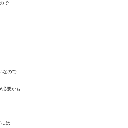
るので
いなので
が必要かも
どには