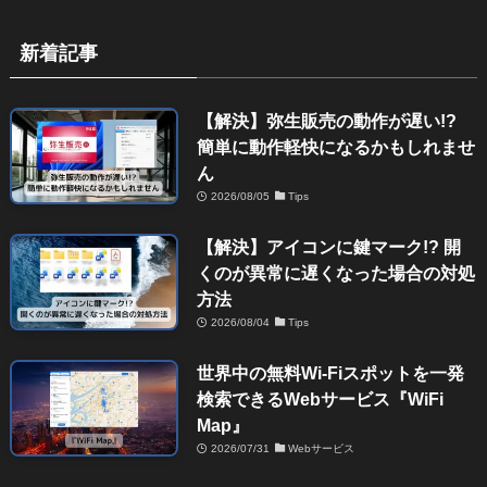
新着記事
【解決】弥生販売の動作が遅い!?
簡単に動作軽快になるかもしれませ
ん
2026/08/05
Tips
【解決】アイコンに鍵マーク!? 開
くのが異常に遅くなった場合の対処
方法
2026/08/04
Tips
世界中の無料Wi-Fiスポットを一発
検索できるWebサービス『WiFi
Map』
2026/07/31
Webサービス