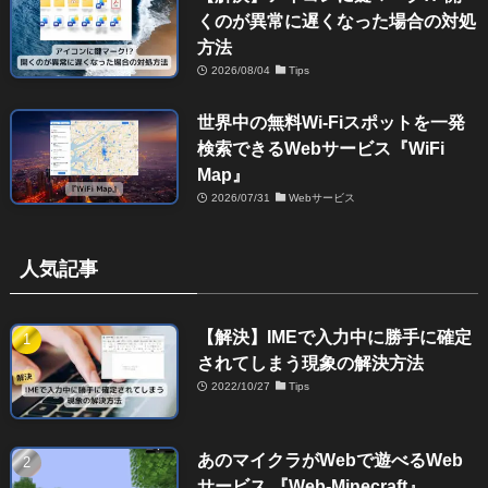
くのが異常に遅くなった場合の対処
方法
2026/08/04
Tips
世界中の無料Wi-Fiスポットを一発
検索できるWebサービス『WiFi
Map』
2026/07/31
Webサービス
人気記事
【解決】IMEで入力中に勝手に確定
されてしまう現象の解決方法
2022/10/27
Tips
あのマイクラがWebで遊べるWeb
サービス 『Web-Minecraft』