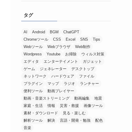
タグ
AI
Android
BGM
ChatGPT
Chromeツール
CSS
Excel
SNS
Tips
Webツール
Webブラウザ
Web制作
Wordpress
Youtube
お掃除
ウィルス対策
エディタ
エンターテイメント
ガジェット
ゲーム
ジェネレーター
デスクトップ
ネットワーク
ハードウェア
ファイル
プラグイン
マップ
ラジオ
ランチャー
便利ツール
動画プレイヤー
動画・音楽ストリーミング
動画編集
地震
家庭・生活
情報
災害・救援
画像ツール
素材・ダウンロード
見る・楽しむ
解析ツール
解決
言語・開発・勉強
配色
音楽