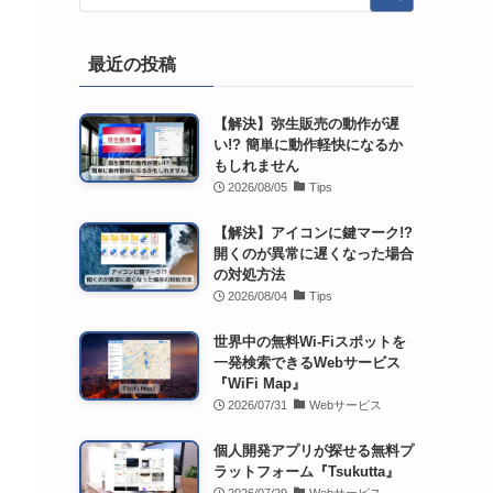
最近の投稿
【解決】弥生販売の動作が遅
い!? 簡単に動作軽快になるか
もしれません
2026/08/05
Tips
【解決】アイコンに鍵マーク!?
開くのが異常に遅くなった場合
の対処方法
2026/08/04
Tips
世界中の無料Wi-Fiスポットを
一発検索できるWebサービス
『WiFi Map』
2026/07/31
Webサービス
個人開発アプリが探せる無料プ
ラットフォーム『Tsukutta』