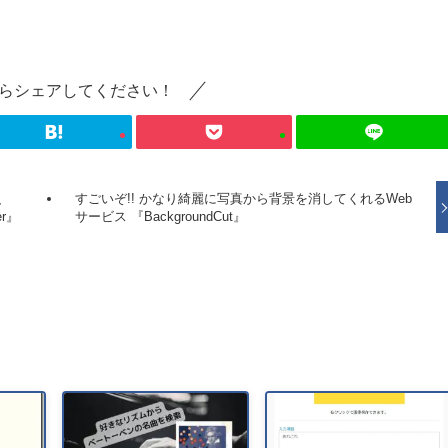
らシェアしてください！
、
すごいぞ!! かなり綺麗に写真から背景を消してくれるWeb
r』
サービス 『BackgroundCut』