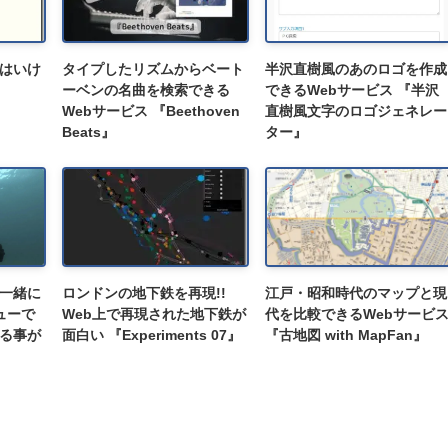
はいけ
タイプしたリズムからベート
半沢直樹風のあのロゴを作成
ーベンの名曲を検索できる
できるWebサービス 『半沢
Webサービス 『Beethoven
直樹風文字のロゴジェネレー
Beats』
ター』
と一緒に
ロンドンの地下鉄を再現!!
江戸・昭和時代のマップと現
ューで
Web上で再現された地下鉄が
代を比較できるWebサービ
る事が
面白い 『Experiments 07』
『古地図 with MapFan』