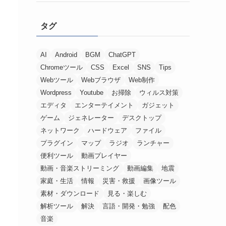
タグ
AI
Android
BGM
ChatGPT
Chromeツール
CSS
Excel
SNS
Tips
Webツール
Webブラウザ
Web制作
Wordpress
Youtube
お掃除
ウィルス対策
エディタ
エンターテイメント
ガジェット
ゲーム
ジェネレーター
デスクトップ
ネットワーク
ハードウェア
ファイル
プラグイン
マップ
ラジオ
ランチャー
便利ツール
動画プレイヤー
動画・音楽ストリーミング
動画編集
地震
家庭・生活
情報
災害・救援
画像ツール
素材・ダウンロード
見る・楽しむ
解析ツール
解決
言語・開発・勉強
配色
音楽