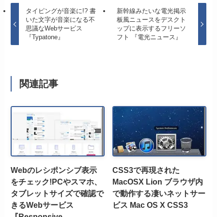
タイピングが音楽に!? 書
新幹線みたいな電光掲示
いた文字が音楽になる不
板風ニュースをデスクト
思議なWebサービス
ップに表示するフリーソ
『Typatone』
フト 『電光ニュース』
関連記事
Webのレシポンシブ表示
CSS3で再現された
をチェック!PCやスマホ、
MacOSX Lion ブラウザ内
タブレットサイズで確認で
で動作する凄いネットサー
きるWebサービス
ビス Mac OS X CSS3
『Responsive