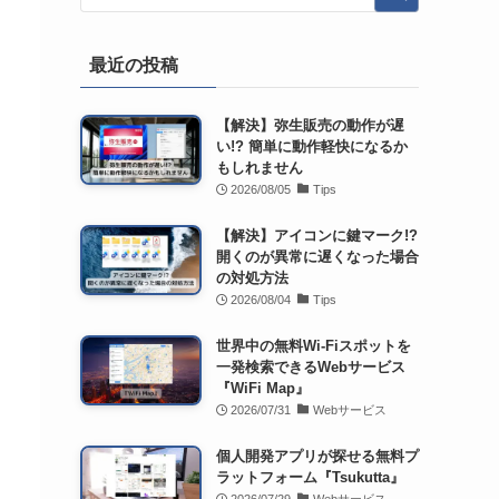
最近の投稿
【解決】弥生販売の動作が遅
い!? 簡単に動作軽快になるか
もしれません
2026/08/05
Tips
【解決】アイコンに鍵マーク!?
開くのが異常に遅くなった場合
の対処方法
2026/08/04
Tips
世界中の無料Wi-Fiスポットを
一発検索できるWebサービス
『WiFi Map』
2026/07/31
Webサービス
個人開発アプリが探せる無料プ
ラットフォーム『Tsukutta』