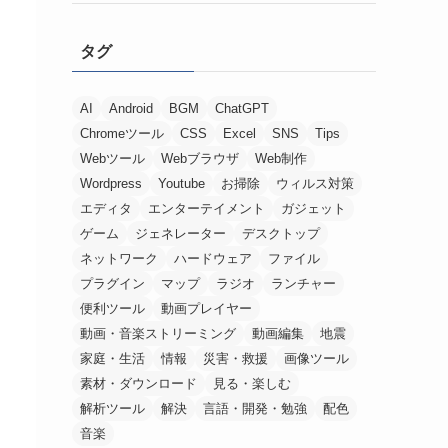
タグ
AI
Android
BGM
ChatGPT
Chromeツール
CSS
Excel
SNS
Tips
Webツール
Webブラウザ
Web制作
Wordpress
Youtube
お掃除
ウィルス対策
エディタ
エンターテイメント
ガジェット
ゲーム
ジェネレーター
デスクトップ
ネットワーク
ハードウェア
ファイル
プラグイン
マップ
ラジオ
ランチャー
便利ツール
動画プレイヤー
動画・音楽ストリーミング
動画編集
地震
家庭・生活
情報
災害・救援
画像ツール
素材・ダウンロード
見る・楽しむ
解析ツール
解決
言語・開発・勉強
配色
音楽