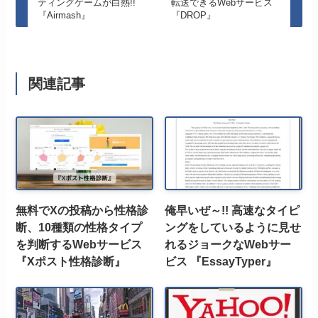
ティングゲームが白熱!!
転送できるWebサービス
『Airmash』
『DROP』
関連記事
無料でXの投稿から性格診
俺早いぜ～!! 高速なタイピ
断、10種類の性格タイプ
ングをしているように見せ
を判断するWebサービス
れるジョークなWebサー
『Xポスト性格診断』
ビス 『EssayTyper』