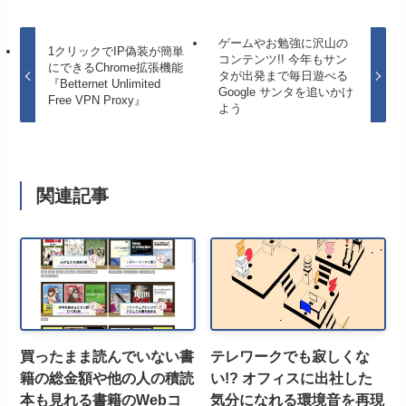
ゲームやお勉強に沢山の
1クリックでIP偽装が簡単
コンテンツ!! 今年もサン
にできるChrome拡張機能
タが出発まで毎日遊べる
『Betternet Unlimited
Google サンタを追いかけ
Free VPN Proxy』
よう
関連記事
買ったまま読んでいない書
テレワークでも寂しくな
籍の総金額や他の人の積読
い!? オフィスに出社した
本も見れる書籍のWebコ
気分になれる環境音を再現