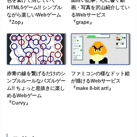
色を繋げて消していく
面白い記事、心に響く動
HTML5ゲーム!! シンプル
画・写真を沢山紹介してい
ながら楽しいWebゲーム
るWebサービス
『Zop』
『grape』
赤青の線を繋げるだけのシ
ファミコンの様なドット絵
ンプルルールなパズルゲー
が描けるWebサービス
ム!! ちょっと息抜きに楽し
『make 8-bit art!』
めるWebゲーム
『Curvy』