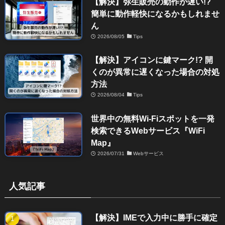
【解決】弥生販売の動作が遅い!?
簡単に動作軽快になるかもしれませ
ん
2026/08/05
Tips
【解決】アイコンに鍵マーク!? 開
くのが異常に遅くなった場合の対処
方法
2026/08/04
Tips
世界中の無料Wi-Fiスポットを一発
検索できるWebサービス『WiFi
Map』
2026/07/31
Webサービス
人気記事
【解決】IMEで入力中に勝手に確定