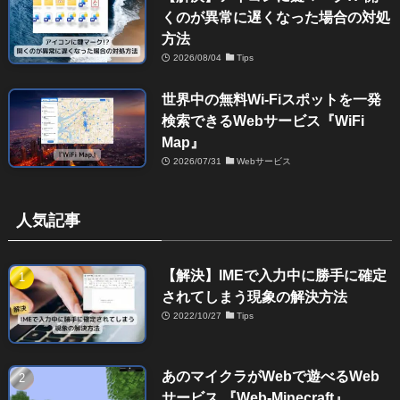
くのが異常に遅くなった場合の対処
方法
2026/08/04
Tips
世界中の無料Wi-Fiスポットを一発
検索できるWebサービス『WiFi
Map』
2026/07/31
Webサービス
人気記事
【解決】IMEで入力中に勝手に確定
されてしまう現象の解決方法
2022/10/27
Tips
あのマイクラがWebで遊べるWeb
サービス 『Web-Minecraft』