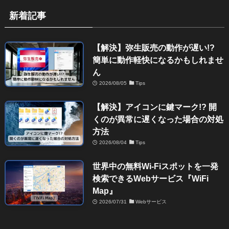
新着記事
【解決】弥生販売の動作が遅い!?
簡単に動作軽快になるかもしれませ
ん
2026/08/05
Tips
【解決】アイコンに鍵マーク!? 開
くのが異常に遅くなった場合の対処
方法
2026/08/04
Tips
世界中の無料Wi-Fiスポットを一発
検索できるWebサービス『WiFi
Map』
2026/07/31
Webサービス