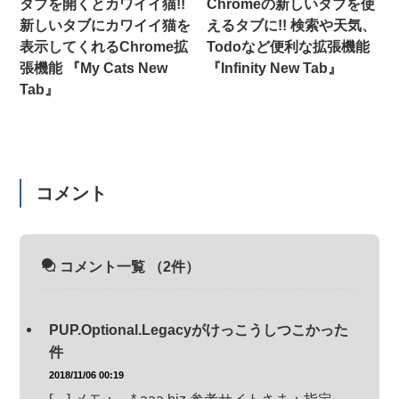
タブを開くとカワイイ猫!!
Chromeの新しいタブを使
新しいタブにカワイイ猫を
えるタブに!! 検索や天気、
表示してくれるChrome拡
Todoなど便利な拡張機能
張機能 『My Cats New
『Infinity New Tab』
Tab』
コメント
コメント一覧
（2件）
PUP.Optional.Legacyがけっこうしつこかった
件
2018/11/06 00:19
[…] メモ： *.aaa.biz 参考サイトさま：指定