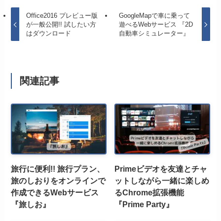
Office2016 プレビュー版
GoogleMapで車に乗って
が一般公開!! 試したい方
遊べるWebサービス 『2D
はダウンロード
自動車シミュレーター』
関連記事
旅行に便利!! 旅行プラン、
Primeビデオを友達とチャ
旅のしおりをオンラインで
ットしながら一緒に楽しめ
作成できるWebサービス
るChrome拡張機能
『旅しお』
『Prime Party』