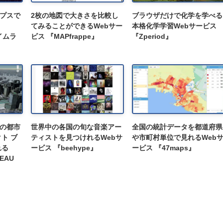
プスで
2枚の地図で大きさを比較し
ブラウザだけで化学を学べる
てみることができるWebサー
本格化学学習Webサービス
タイムラ
ビス 『MAPfrappe』
『Zperiod』
の都市
世界中の各国の旬な音楽アー
全国の統計データを都道府県
ト ブ
ティストを見つけれるWebサ
や市町村単位で見れるWeb
れる
ービス 『beehype』
ービス 『47maps』
EAU