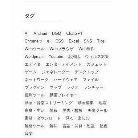
タグ
AI
Android
BGM
ChatGPT
Chromeツール
CSS
Excel
SNS
Tips
Webツール
Webブラウザ
Web制作
Wordpress
Youtube
お掃除
ウィルス対策
エディタ
エンターテイメント
ガジェット
ゲーム
ジェネレーター
デスクトップ
ネットワーク
ハードウェア
ファイル
プラグイン
マップ
ラジオ
ランチャー
便利ツール
動画プレイヤー
動画・音楽ストリーミング
動画編集
地震
家庭・生活
情報
災害・救援
画像ツール
素材・ダウンロード
見る・楽しむ
解析ツール
解決
言語・開発・勉強
配色
音楽