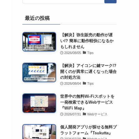
最近の投稿
【解決】弥生販売の動作が遅
い!? 簡単に動作軽快になるか
もしれません
2026/08/05
Tips
【解決】アイコンに鍵マーク!?
開くのが異常に遅くなった場合
の対処方法
2026/08/04
Tips
世界中の無料Wi-Fiスポットを
一発検索できるWebサービス
『WiFi Map』
2026/07/31
Webサービス
個人開発アプリが探せる無料プ
ラットフォーム『Tsukutta』