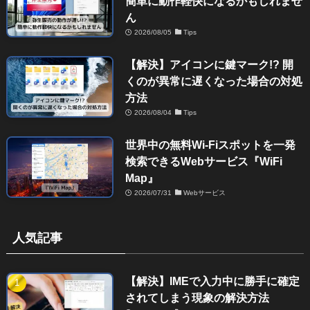
簡単に動作軽快になるかもしれませ
ん
2026/08/05
Tips
【解決】アイコンに鍵マーク!? 開
くのが異常に遅くなった場合の対処
方法
2026/08/04
Tips
世界中の無料Wi-Fiスポットを一発
検索できるWebサービス『WiFi
Map』
2026/07/31
Webサービス
人気記事
【解決】IMEで入力中に勝手に確定
されてしまう現象の解決方法