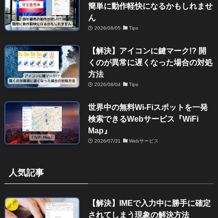
簡単に動作軽快になるかもしれませ
ん
2026/08/05
Tips
【解決】アイコンに鍵マーク!? 開
くのが異常に遅くなった場合の対処
方法
2026/08/04
Tips
世界中の無料Wi-Fiスポットを一発
検索できるWebサービス『WiFi
Map』
2026/07/31
Webサービス
人気記事
【解決】IMEで入力中に勝手に確定
されてしまう現象の解決方法