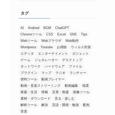
タグ
AI
Android
BGM
ChatGPT
Chromeツール
CSS
Excel
SNS
Tips
Webツール
Webブラウザ
Web制作
Wordpress
Youtube
お掃除
ウィルス対策
エディタ
エンターテイメント
ガジェット
ゲーム
ジェネレーター
デスクトップ
ネットワーク
ハードウェア
ファイル
プラグイン
マップ
ラジオ
ランチャー
便利ツール
動画プレイヤー
動画・音楽ストリーミング
動画編集
地震
家庭・生活
情報
災害・救援
画像ツール
素材・ダウンロード
見る・楽しむ
解析ツール
解決
言語・開発・勉強
配色
音楽