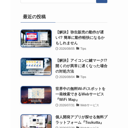
最近の投稿
【解決】弥生販売の動作が遅
い!? 簡単に動作軽快になるか
もしれません
2026/08/05
Tips
【解決】アイコンに鍵マーク!?
開くのが異常に遅くなった場合
の対処方法
2026/08/04
Tips
世界中の無料Wi-Fiスポットを
一発検索できるWebサービス
『WiFi Map』
2026/07/31
Webサービス
個人開発アプリが探せる無料プ
ラットフォーム『Tsukutta』