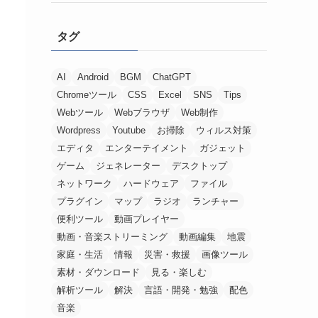
タグ
AI
Android
BGM
ChatGPT
Chromeツール
CSS
Excel
SNS
Tips
Webツール
Webブラウザ
Web制作
Wordpress
Youtube
お掃除
ウィルス対策
エディタ
エンターテイメント
ガジェット
ゲーム
ジェネレーター
デスクトップ
ネットワーク
ハードウェア
ファイル
プラグイン
マップ
ラジオ
ランチャー
便利ツール
動画プレイヤー
動画・音楽ストリーミング
動画編集
地震
家庭・生活
情報
災害・救援
画像ツール
素材・ダウンロード
見る・楽しむ
解析ツール
解決
言語・開発・勉強
配色
音楽