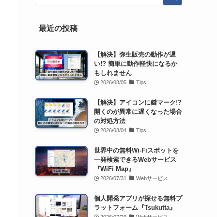
最近の投稿
【解決】弥生販売の動作が遅
い!? 簡単に動作軽快になるか
もしれません
2026/08/05
Tips
【解決】アイコンに鍵マーク!?
開くのが異常に遅くなった場合
の対処方法
2026/08/04
Tips
世界中の無料Wi-Fiスポットを
一発検索できるWebサービス
『WiFi Map』
2026/07/31
Webサービス
個人開発アプリが探せる無料プ
ラットフォーム『Tsukutta』