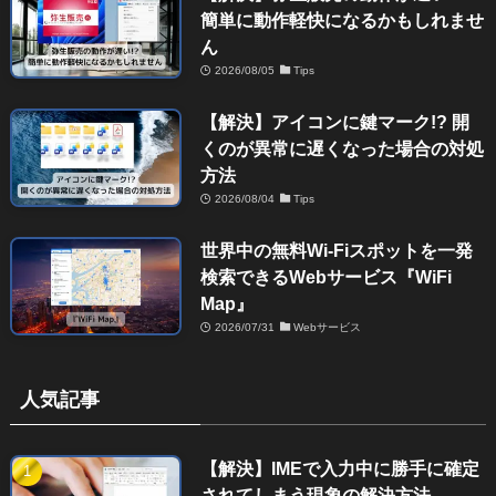
簡単に動作軽快になるかもしれませ
ん
2026/08/05
Tips
【解決】アイコンに鍵マーク!? 開
くのが異常に遅くなった場合の対処
方法
2026/08/04
Tips
世界中の無料Wi-Fiスポットを一発
検索できるWebサービス『WiFi
Map』
2026/07/31
Webサービス
人気記事
【解決】IMEで入力中に勝手に確定
されてしまう現象の解決方法