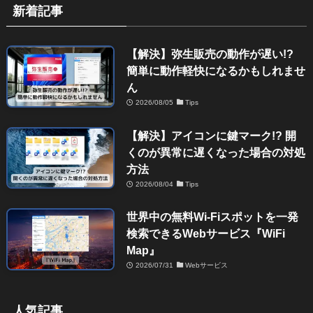
新着記事
【解決】弥生販売の動作が遅い!?
簡単に動作軽快になるかもしれませ
ん
2026/08/05
Tips
【解決】アイコンに鍵マーク!? 開
くのが異常に遅くなった場合の対処
方法
2026/08/04
Tips
世界中の無料Wi-Fiスポットを一発
検索できるWebサービス『WiFi
Map』
2026/07/31
Webサービス
人気記事