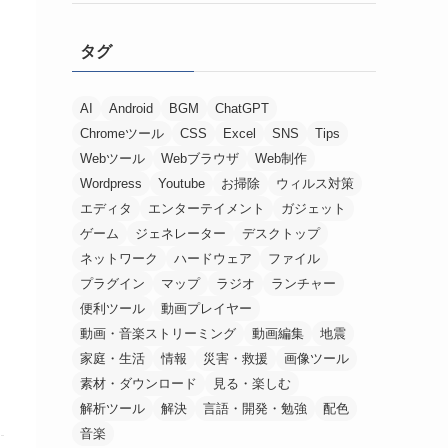
タグ
AI
Android
BGM
ChatGPT
Chromeツール
CSS
Excel
SNS
Tips
Webツール
Webブラウザ
Web制作
Wordpress
Youtube
お掃除
ウィルス対策
エディタ
エンターテイメント
ガジェット
ゲーム
ジェネレーター
デスクトップ
ネットワーク
ハードウェア
ファイル
プラグイン
マップ
ラジオ
ランチャー
便利ツール
動画プレイヤー
動画・音楽ストリーミング
動画編集
地震
家庭・生活
情報
災害・救援
画像ツール
素材・ダウンロード
見る・楽しむ
解析ツール
解決
言語・開発・勉強
配色
音楽