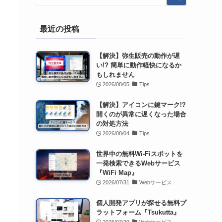
最近の投稿
【解決】弥生販売の動作が遅
い!? 簡単に動作軽快になるか
もしれません
2026/08/05
Tips
【解決】アイコンに鍵マーク!?
開くのが異常に遅くなった場合
の対処方法
2026/08/04
Tips
世界中の無料Wi-Fiスポットを
一発検索できるWebサービス
『WiFi Map』
2026/07/31
Webサービス
個人開発アプリが探せる無料プ
ラットフォーム『Tsukutta』