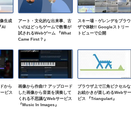
画像生成
アート・文化的な出来事、古
スキー場・ゲレンデをブラウ
AI
いのはどっちゲームで教養が
ザで体験!! Googleストリー
試されるWebゲーム 『What
トビューで公開
Came First？』
ードから
画像から作曲!? アップロード
ブラウザ上で三角ピクセルな
サービス
した画像から音楽を演奏して
お絵かきが楽しめるWebサ
くれる不思議なWebサービス
ビス 『Triangulart』
『Music In Images』