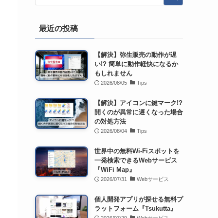
最近の投稿
【解決】弥生販売の動作が遅
い!? 簡単に動作軽快になるか
もしれません
2026/08/05
Tips
【解決】アイコンに鍵マーク!?
開くのが異常に遅くなった場合
の対処方法
2026/08/04
Tips
世界中の無料Wi-Fiスポットを
一発検索できるWebサービス
『WiFi Map』
2026/07/31
Webサービス
個人開発アプリが探せる無料プ
ラットフォーム『Tsukutta』