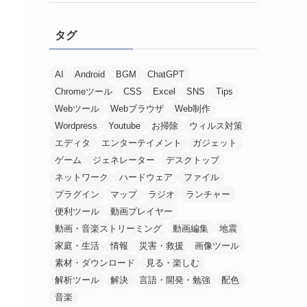
タグ
AI
Android
BGM
ChatGPT
Chromeツール
CSS
Excel
SNS
Tips
Webツール
Webブラウザ
Web制作
Wordpress
Youtube
お掃除
ウィルス対策
エディタ
エンターテイメント
ガジェット
ゲーム
ジェネレーター
デスクトップ
ネットワーク
ハードウェア
ファイル
プラグイン
マップ
ラジオ
ランチャー
便利ツール
動画プレイヤー
動画・音楽ストリーミング
動画編集
地震
家庭・生活
情報
災害・救援
画像ツール
素材・ダウンロード
見る・楽しむ
解析ツール
解決
言語・開発・勉強
配色
音楽