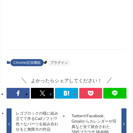
Chrome拡張機能
プラグイン
よかったらシェアしてください！
レゴブロックの様に組み
TwitterやFacebook、
立てて作るCadソフト!?
Gmailからカレンダーや写
色々なパーツを組み合わ
真など全て統合された
せると無限大の作品
SNSブラウザ MultiMi