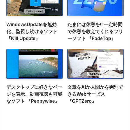
WindowsUpdateを無効
たまには休憩を!! 一定時間
化、監視し続けるソフト
で休憩を教えてくれるフリ
『Kill-Update』
ーソフト 『FadeTop』
デスクトップに好きなペー
文章をAIか人間かを判別で
ジを表示、動画視聴も可能
きるWebサービス
なソフト 『Pennywise』
『GPTZero』