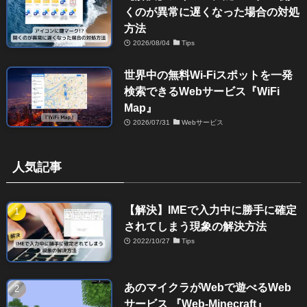
くのが異常に遅くなった場合の対処
方法
2026/08/04
Tips
世界中の無料Wi-Fiスポットを一発
検索できるWebサービス『WiFi
Map』
2026/07/31
Webサービス
人気記事
【解決】IMEで入力中に勝手に確定
されてしまう現象の解決方法
2022/10/27
Tips
あのマイクラがWebで遊べるWeb
サービス 『Web-Minecraft』