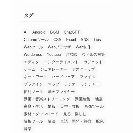
タグ
AI
Android
BGM
ChatGPT
Chromeツール
CSS
Excel
SNS
Tips
Webツール
Webブラウザ
Web制作
Wordpress
Youtube
お掃除
ウィルス対策
エディタ
エンターテイメント
ガジェット
ゲーム
ジェネレーター
デスクトップ
ネットワーク
ハードウェア
ファイル
プラグイン
マップ
ラジオ
ランチャー
便利ツール
動画プレイヤー
動画・音楽ストリーミング
動画編集
地震
家庭・生活
情報
災害・救援
画像ツール
素材・ダウンロード
見る・楽しむ
解析ツール
解決
言語・開発・勉強
配色
音楽