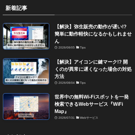
新着記事
【解決】弥生販売の動作が遅い!?
簡単に動作軽快になるかもしれませ
ん
2026/08/05
Tips
【解決】アイコンに鍵マーク!? 開
くのが異常に遅くなった場合の対処
方法
2026/08/04
Tips
世界中の無料Wi-Fiスポットを一発
検索できるWebサービス『WiFi
Map』
2026/07/31
Webサービス