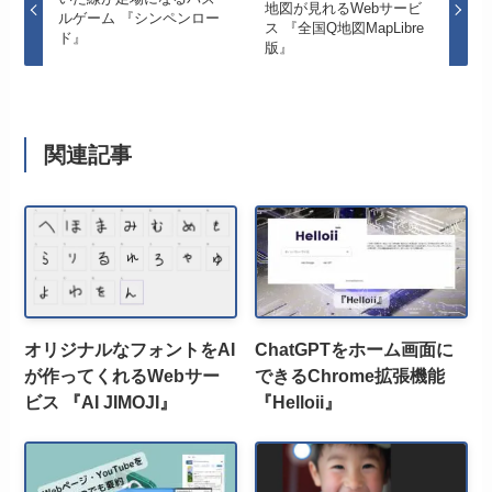
地図が見れるWebサービ
ルゲーム 『シンペンロー
ス 『全国Q地図MapLibre
ド』
版』
関連記事
オリジナルなフォントをAI
ChatGPTをホーム画面に
が作ってくれるWebサー
できるChrome拡張機能
ビス 『AI JIMOJI』
『Helloii』