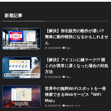
新着記事
【解決】弥生販売の動作が遅い!?
簡単に動作軽快になるかもしれませ
ん
2026/08/05
Tips
【解決】アイコンに鍵マーク!? 開
くのが異常に遅くなった場合の対処
方法
2026/08/04
Tips
世界中の無料Wi-Fiスポットを一発
検索できるWebサービス『WiFi
Map』
2026/07/31
Webサービス