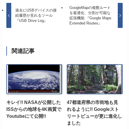
GoogleMapの複数ルート
過去にUSBデバイスの接
を最適化、分割が可能な
続履歴が見れるツール
拡張機能 『Google Maps
『USB Drive Log』
Extended Routes』
関連記事
キレイ!! NASAが公開した
47都道府県の市街地も見
ISSからの地球を4K画質で
れるように!! Googleスト
Youtubeにて公開!!
リートビューが更に進化し
ました