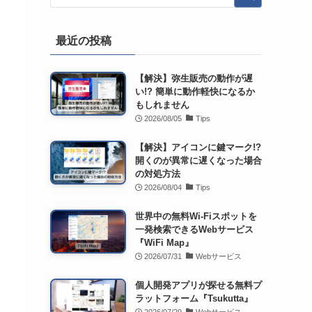
最近の投稿
【解決】弥生販売の動作が遅
い!? 簡単に動作軽快になるか
もしれません
2026/08/05
Tips
【解決】アイコンに鍵マーク!?
開くのが異常に遅くなった場合
の対処方法
2026/08/04
Tips
世界中の無料Wi-Fiスポットを
一発検索できるWebサービス
『WiFi Map』
2026/07/31
Webサービス
個人開発アプリが探せる無料プ
ラットフォーム『Tsukutta』