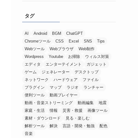
タグ
AI
Android
BGM
ChatGPT
Chromeツール
CSS
Excel
SNS
Tips
Webツール
Webブラウザ
Web制作
Wordpress
Youtube
お掃除
ウィルス対策
エディタ
エンターテイメント
ガジェット
ゲーム
ジェネレーター
デスクトップ
ネットワーク
ハードウェア
ファイル
プラグイン
マップ
ラジオ
ランチャー
便利ツール
動画プレイヤー
動画・音楽ストリーミング
動画編集
地震
家庭・生活
情報
災害・救援
画像ツール
素材・ダウンロード
見る・楽しむ
解析ツール
解決
言語・開発・勉強
配色
音楽