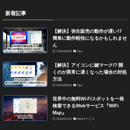
新着記事
【解決】弥生販売の動作が遅い!?
簡単に動作軽快になるかもしれませ
ん
2026/08/05
Tips
【解決】アイコンに鍵マーク!? 開
くのが異常に遅くなった場合の対処
方法
2026/08/04
Tips
世界中の無料Wi-Fiスポットを一発
検索できるWebサービス『WiFi
Map』
2026/07/31
Webサービス