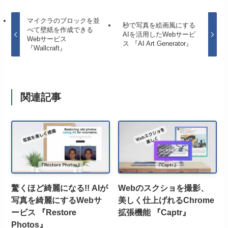
マイクラのブロックを並
秒で写真を絵画風にする
べて壁紙を作成できる
AIを活用したWebサービ
Webサービス
ス 『AI Art Generator』
『Wallcraft』
関連記事
驚くほど綺麗になる!! AIが
Webのスクショを撮影、
写真を綺麗にするWebサ
美しく仕上げれるChrome
ービス 『Restore
拡張機能 『Captr』
Photos』