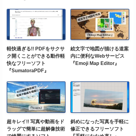
軽快過ぎる!! PDFをサクサ
絵文字で地図が描ける道案
ク開くことができる動作軽
内に便利なWebサービス
快なフリーソフト
『Emoji Map Editor』
『SumatoraPDF』
超キレイ!! 写真や動画をド
斜めになった写真を手軽に
ラッグで簡単に超解像技術
修正できるフリーソフト
で綺麗にするソフト
『手軽にななめ直し』