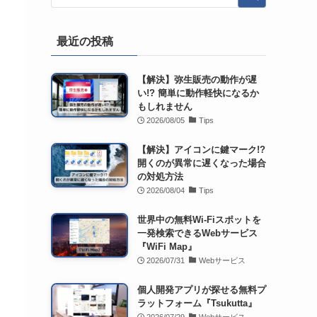
最近の投稿
【解決】弥生販売の動作が遅
い!? 簡単に動作軽快になるか
もしれません
2026/08/05
Tips
【解決】アイコンに鍵マーク!?
開くのが異常に遅くなった場合
の対処方法
2026/08/04
Tips
世界中の無料Wi-Fiスポットを
一発検索できるWebサービス
『WiFi Map』
2026/07/31
Webサービス
個人開発アプリが探せる無料プ
ラットフォーム『Tsukutta』