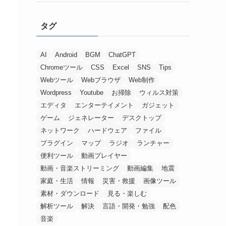
タグ
AI
Android
BGM
ChatGPT
Chromeツール
CSS
Excel
SNS
Tips
Webツール
Webブラウザ
Web制作
Wordpress
Youtube
お掃除
ウィルス対策
エディタ
エンターテイメント
ガジェット
ゲーム
ジェネレーター
デスクトップ
ネットワーク
ハードウェア
ファイル
プラグイン
マップ
ラジオ
ランチャー
便利ツール
動画プレイヤー
動画・音楽ストリーミング
動画編集
地震
家庭・生活
情報
災害・救援
画像ツール
素材・ダウンロード
見る・楽しむ
解析ツール
解決
言語・開発・勉強
配色
音楽