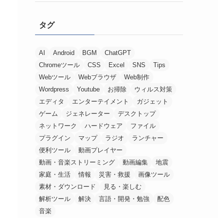
タグ
AI
Android
BGM
ChatGPT
Chromeツール
CSS
Excel
SNS
Tips
Webツール
Webブラウザ
Web制作
Wordpress
Youtube
お掃除
ウィルス対策
エディタ
エンターテイメント
ガジェット
ゲーム
ジェネレーター
デスクトップ
ネットワーク
ハードウェア
ファイル
プラグイン
マップ
ラジオ
ランチャー
便利ツール
動画プレイヤー
動画・音楽ストリーミング
動画編集
地震
家庭・生活
情報
災害・救援
画像ツール
素材・ダウンロード
見る・楽しむ
解析ツール
解決
言語・開発・勉強
配色
音楽