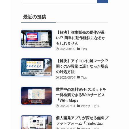
最近の投稿
【解決】弥生販売の動作が遅
い!? 簡単に動作軽快になるか
もしれません
2026/08/05
Tips
【解決】アイコンに鍵マーク!?
開くのが異常に遅くなった場合
の対処方法
2026/08/04
Tips
世界中の無料Wi-Fiスポットを
一発検索できるWebサービス
『WiFi Map』
2026/07/31
Webサービス
個人開発アプリが探せる無料プ
ラットフォーム『Tsukutta』