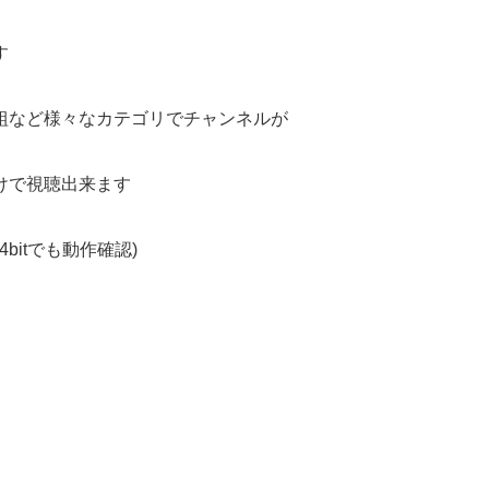
す
組など様々なカテゴリでチャンネルが
けで視聴出来ます
 7 (64bitでも動作確認)