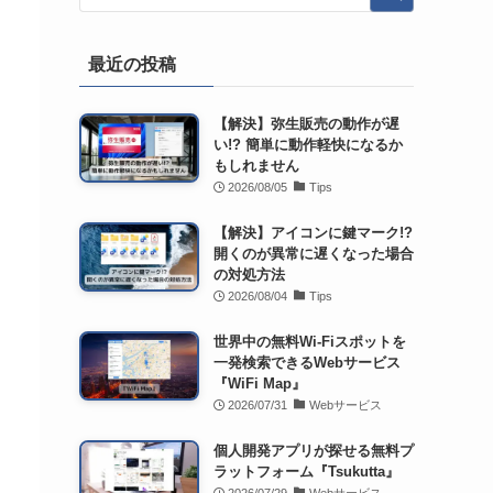
最近の投稿
【解決】弥生販売の動作が遅
い!? 簡単に動作軽快になるか
もしれません
2026/08/05
Tips
【解決】アイコンに鍵マーク!?
開くのが異常に遅くなった場合
の対処方法
2026/08/04
Tips
世界中の無料Wi-Fiスポットを
一発検索できるWebサービス
『WiFi Map』
2026/07/31
Webサービス
個人開発アプリが探せる無料プ
ラットフォーム『Tsukutta』