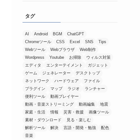
タグ
AI
Android
BGM
ChatGPT
Chromeツール
CSS
Excel
SNS
Tips
Webツール
Webブラウザ
Web制作
Wordpress
Youtube
お掃除
ウィルス対策
エディタ
エンターテイメント
ガジェット
ゲーム
ジェネレーター
デスクトップ
ネットワーク
ハードウェア
ファイル
プラグイン
マップ
ラジオ
ランチャー
便利ツール
動画プレイヤー
動画・音楽ストリーミング
動画編集
地震
家庭・生活
情報
災害・救援
画像ツール
素材・ダウンロード
見る・楽しむ
解析ツール
解決
言語・開発・勉強
配色
音楽