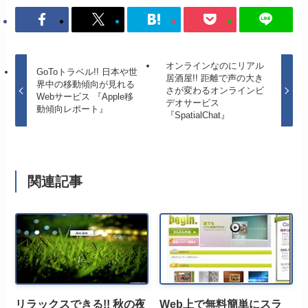
オンラインなのにリアル
GoToトラベル!! 日本や世
居酒屋!! 距離で声の大き
界中の移動傾向が見れる
さが変わるオンラインビ
Webサービス 『Apple移
デオサービス
動傾向レポート』
『SpatialChat』
関連記事
リラックスできる!! 秋の夜
Web上で無料簡単にスラ