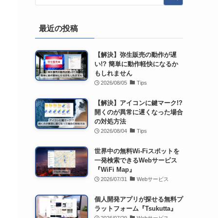
最近の投稿
【解決】弥生販売の動作が遅
い!? 簡単に動作軽快になるか
もしれません
2026/08/05
Tips
【解決】アイコンに鍵マーク!?
開くのが異常に遅くなった場合
の対処方法
2026/08/04
Tips
世界中の無料Wi-Fiスポットを
一発検索できるWebサービス
『WiFi Map』
2026/07/31
Webサービス
個人開発アプリが探せる無料プ
ラットフォーム『Tsukutta』