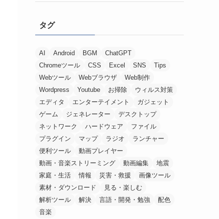
タグ
AI
Android
BGM
ChatGPT
Chromeツール
CSS
Excel
SNS
Tips
Webツール
Webブラウザ
Web制作
Wordpress
Youtube
お掃除
ウィルス対策
エディタ
エンターテイメント
ガジェット
ゲーム
ジェネレーター
デスクトップ
ネットワーク
ハードウェア
ファイル
プラグイン
マップ
ラジオ
ランチャー
便利ツール
動画プレイヤー
動画・音楽ストリーミング
動画編集
地震
家庭・生活
情報
災害・救援
画像ツール
素材・ダウンロード
見る・楽しむ
解析ツール
解決
言語・開発・勉強
配色
音楽