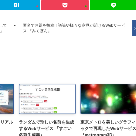
して
匿名でお題を投稿!! 議論や様々な意見が聞けるWebサービ
r』
ス 『みくぽん』
をリアル
ランダムで珍しい名前を生成
東京メトロを美しいグラフィ
するWebサービス 『すごい
ックで再現したWebサービ
名前生成器』
『metrogram3D』