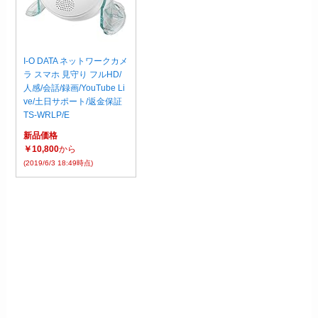
I-O DATA ネットワークカメ
ラ スマホ 見守り フルHD/
人感/会話/録画/YouTube Li
ve/土日サポート/返金保証
TS-WRLP/E
新品価格
￥10,800
から
(2019/6/3 18:49時点)