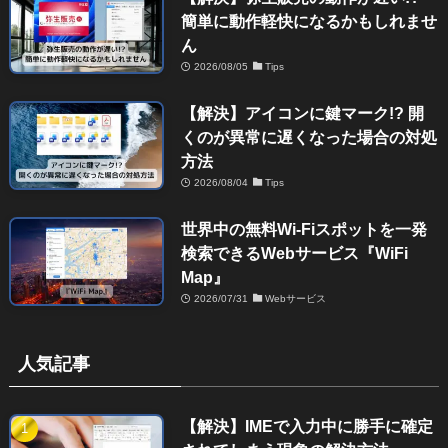
簡単に動作軽快になるかもしれませ
ん
2026/08/05
Tips
【解決】アイコンに鍵マーク!? 開
くのが異常に遅くなった場合の対処
方法
2026/08/04
Tips
世界中の無料Wi-Fiスポットを一発
検索できるWebサービス『WiFi
Map』
2026/07/31
Webサービス
人気記事
【解決】IMEで入力中に勝手に確定