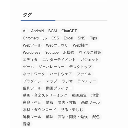
タグ
AI
Android
BGM
ChatGPT
Chromeツール
CSS
Excel
SNS
Tips
Webツール
Webブラウザ
Web制作
Wordpress
Youtube
お掃除
ウィルス対策
エディタ
エンターテイメント
ガジェット
ゲーム
ジェネレーター
デスクトップ
ネットワーク
ハードウェア
ファイル
プラグイン
マップ
ラジオ
ランチャー
便利ツール
動画プレイヤー
動画・音楽ストリーミング
動画編集
地震
家庭・生活
情報
災害・救援
画像ツール
素材・ダウンロード
見る・楽しむ
解析ツール
解決
言語・開発・勉強
配色
音楽