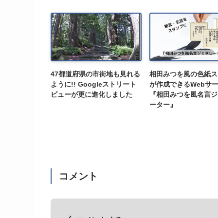
47都道府県の市街地も見れる
相田みつを風の色紙ス
ように!! Googleストリート
が作成できるWebサ
ビューが更に進化しました
『相田みつを風名言ジ
ーター』
コメント