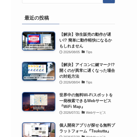
最近の投稿
【解決】弥生販売の動作が遅
い!? 簡単に動作軽快になるか
もしれません
2026/08/05
Tips
【解決】アイコンに鍵マーク!?
開くのが異常に遅くなった場合
の対処方法
2026/08/04
Tips
世界中の無料Wi-Fiスポットを
一発検索できるWebサービス
『WiFi Map』
2026/07/31
Webサービス
個人開発アプリが探せる無料プ
ラットフォーム『Tsukutta』