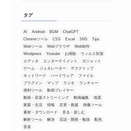
タグ
AI
Android
BGM
ChatGPT
Chromeツール
CSS
Excel
SNS
Tips
Webツール
Webブラウザ
Web制作
Wordpress
Youtube
お掃除
ウィルス対策
エディタ
エンターテイメント
ガジェット
ゲーム
ジェネレーター
デスクトップ
ネットワーク
ハードウェア
ファイル
プラグイン
マップ
ラジオ
ランチャー
便利ツール
動画プレイヤー
動画・音楽ストリーミング
動画編集
地震
家庭・生活
情報
災害・救援
画像ツール
素材・ダウンロード
見る・楽しむ
解析ツール
解決
言語・開発・勉強
配色
音楽