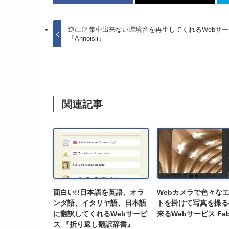
逆に!? 集中出来ない環境音を再生してくれるWebサ
『Annoisli』
関連記事
面白い!!日本語を英語、オラ
Webカメラで色々な
ンダ語、イタリヤ語、日本語
トを掛けて写真を撮る
に翻訳してくれるWebサービ
来るWebサービス Fa
ス 『折り返し翻訳辞書』