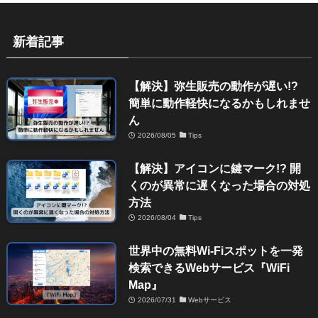
新着記事
【解決】弥生販売の動作が遅い!?
簡単に動作軽快になるかもしれませ
ん
2026/08/05
Tips
【解決】アイコンに鍵マーク!? 開
くのが異常に遅くなった場合の対処
方法
2026/08/04
Tips
世界中の無料Wi-Fiスポットを一発
検索できるWebサービス『WiFi
Map』
2026/07/31
Webサービス