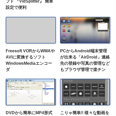
フト 『VidSplitter』 簡単
設定で便利
Freesoft VORからWMAや
PCからAndroid端末管理
AVIに変換するソフト
が出来る「AirDroid」連絡
WindowsMediaエンコー
先の登録や写真の管理など
ダ
もブラウザ管理で楽チン
DVDから簡単にMP4形式
こりゃ簡単!! 様々な動画を