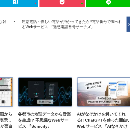
な幹
迷惑電話・怪しい電話が掛かってきたら!!電話番号で調べれ
るWebサービス 『迷惑電話番号サーチズ』
e動画から
各都市の地理データから音楽
AIがなぞかけを解いてくれ
表示し
を生成!? 不思議なWebサー
る!! ChatGPTを使った面白
スが面白
ビス 『Sonicity』
Webサービス 『AIなぞかけ