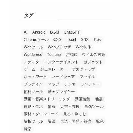
タグ
AI
Android
BGM
ChatGPT
Chromeツール
CSS
Excel
SNS
Tips
Webツール
Webブラウザ
Web制作
Wordpress
Youtube
お掃除
ウィルス対策
エディタ
エンターテイメント
ガジェット
ゲーム
ジェネレーター
デスクトップ
ネットワーク
ハードウェア
ファイル
プラグイン
マップ
ラジオ
ランチャー
便利ツール
動画プレイヤー
動画・音楽ストリーミング
動画編集
地震
家庭・生活
情報
災害・救援
画像ツール
素材・ダウンロード
見る・楽しむ
解析ツール
解決
言語・開発・勉強
配色
音楽