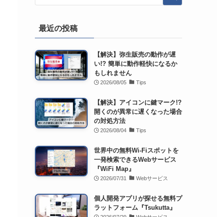
最近の投稿
【解決】弥生販売の動作が遅
い!? 簡単に動作軽快になるか
もしれません
2026/08/05
Tips
【解決】アイコンに鍵マーク!?
開くのが異常に遅くなった場合
の対処方法
2026/08/04
Tips
世界中の無料Wi-Fiスポットを
一発検索できるWebサービス
『WiFi Map』
2026/07/31
Webサービス
個人開発アプリが探せる無料プ
ラットフォーム『Tsukutta』