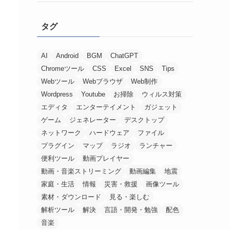
タグ
AI
Android
BGM
ChatGPT
Chromeツール
CSS
Excel
SNS
Tips
Webツール
Webブラウザ
Web制作
Wordpress
Youtube
お掃除
ウィルス対策
エディタ
エンターテイメント
ガジェット
ゲーム
ジェネレーター
デスクトップ
ネットワーク
ハードウェア
ファイル
プラグイン
マップ
ラジオ
ランチャー
便利ツール
動画プレイヤー
動画・音楽ストリーミング
動画編集
地震
家庭・生活
情報
災害・救援
画像ツール
素材・ダウンロード
見る・楽しむ
解析ツール
解決
言語・開発・勉強
配色
音楽