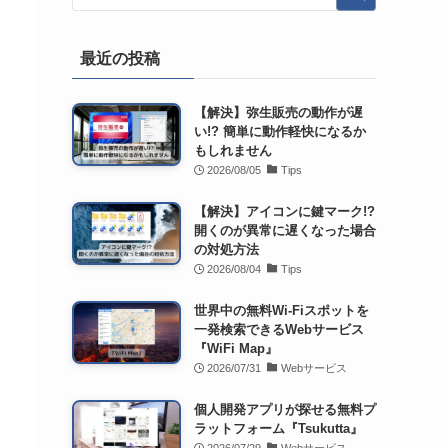
最近の投稿
【解決】弥生販売の動作が遅
い!? 簡単に動作軽快になるか
もしれません
2026/08/05
Tips
【解決】アイコンに鍵マーク!?
開くのが異常に遅くなった場合
の対処方法
2026/08/04
Tips
世界中の無料Wi-Fiスポットを
一発検索できるWebサービス
『WiFi Map』
2026/07/31
Webサービス
個人開発アプリが探せる無料プ
ラットフォーム『Tsukutta』