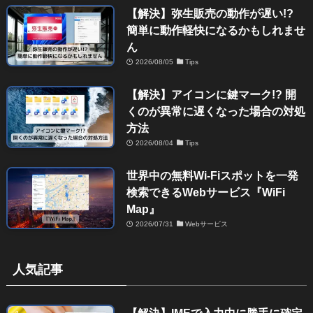
【解決】弥生販売の動作が遅い!?
簡単に動作軽快になるかもしれませ
ん
2026/08/05
Tips
【解決】アイコンに鍵マーク!? 開
くのが異常に遅くなった場合の対処
方法
2026/08/04
Tips
世界中の無料Wi-Fiスポットを一発
検索できるWebサービス『WiFi
Map』
2026/07/31
Webサービス
人気記事
【解決】IMEで入力中に勝手に確定