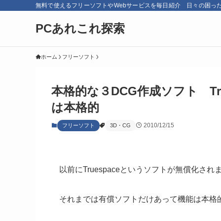
無料で使えるフリーソフトやWebサービスを毎日紹介 日々の困っ
PCあれこれ探索
ホーム
フリーソフト
本格的な３DCG作成ソフト Tr
は本格的
2010/12/15
フリーソフト
3D・CG
以前にTruespaceというソフトが無償化され
それまでは有償ソフトだけあって機能は本格