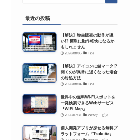
最近の投稿
【解決】弥生販売の動作が遅
い!? 簡単に動作軽快になるか
もしれません
2026/08/05
Tips
【解決】アイコンに鍵マーク!?
開くのが異常に遅くなった場合
の対処方法
2026/08/04
Tips
世界中の無料Wi-Fiスポットを
一発検索できるWebサービス
『WiFi Map』
2026/07/31
Webサービス
個人開発アプリが探せる無料プ
ラットフォーム『Tsukutta』