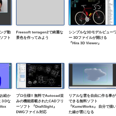
ング動
Freesoft terragen2で綺麗な
シンプルな3Dモデルビュー
ソフト
景色を作ってみよう
ー 3Dファイルが開ける
『Hira 3D Viewer』
お絵か
プロ仕様!! 無料でAutocad並
リアルな雲を自由に作る事が
に３Dな
みの機能搭載されたCADフリ
できる無料ソフト
ox
ーソフト 『DraftSight』
『KumoWorks』 自分で描
DWGファイル対応
た線が雲になる