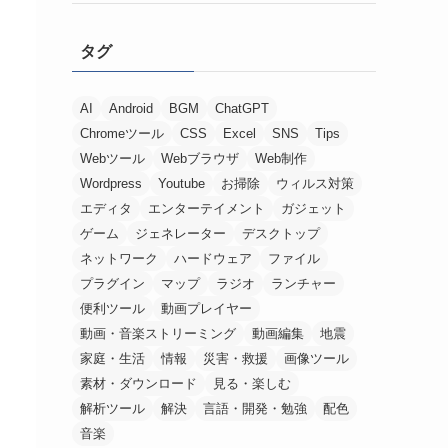
タグ
AI
Android
BGM
ChatGPT
Chromeツール
CSS
Excel
SNS
Tips
Webツール
Webブラウザ
Web制作
Wordpress
Youtube
お掃除
ウィルス対策
エディタ
エンターテイメント
ガジェット
ゲーム
ジェネレーター
デスクトップ
ネットワーク
ハードウェア
ファイル
プラグイン
マップ
ラジオ
ランチャー
便利ツール
動画プレイヤー
動画・音楽ストリーミング
動画編集
地震
家庭・生活
情報
災害・救援
画像ツール
素材・ダウンロード
見る・楽しむ
解析ツール
解決
言語・開発・勉強
配色
音楽