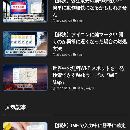
【解決】弥生販売の動作が遅い!?
簡単に動作軽快になるかもしれませ
ん
2026/08/05
Tips
【解決】アイコンに鍵マーク!? 開
くのが異常に遅くなった場合の対処
方法
2026/08/04
Tips
世界中の無料Wi-Fiスポットを一発
検索できるWebサービス『WiFi
Map』
2026/07/31
Webサービス
人気記事
【解決】IMEで入力中に勝手に確定