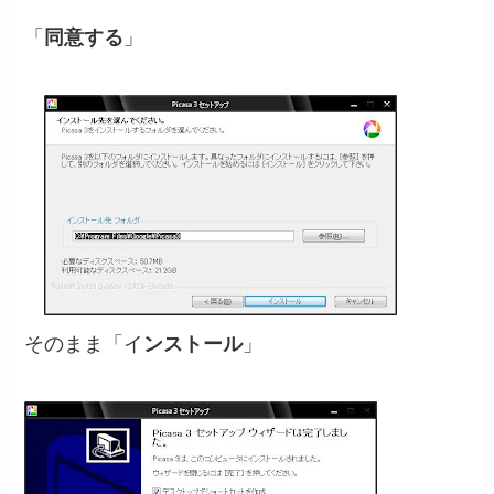
「
同意する
」
そのまま「イ
ンストール
」