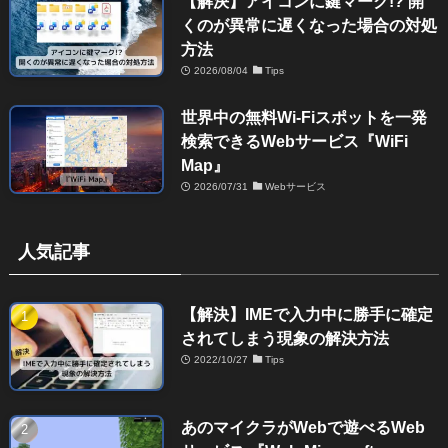
【解決】アイコンに鍵マーク!? 開
くのが異常に遅くなった場合の対処
方法
2026/08/04
Tips
世界中の無料Wi-Fiスポットを一発
検索できるWebサービス『WiFi
Map』
2026/07/31
Webサービス
人気記事
【解決】IMEで入力中に勝手に確定
されてしまう現象の解決方法
2022/10/27
Tips
あのマイクラがWebで遊べるWeb