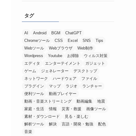
タグ
AI
Android
BGM
ChatGPT
Chromeツール
CSS
Excel
SNS
Tips
Webツール
Webブラウザ
Web制作
Wordpress
Youtube
お掃除
ウィルス対策
エディタ
エンターテイメント
ガジェット
ゲーム
ジェネレーター
デスクトップ
ネットワーク
ハードウェア
ファイル
プラグイン
マップ
ラジオ
ランチャー
便利ツール
動画プレイヤー
動画・音楽ストリーミング
動画編集
地震
家庭・生活
情報
災害・救援
画像ツール
素材・ダウンロード
見る・楽しむ
解析ツール
解決
言語・開発・勉強
配色
音楽