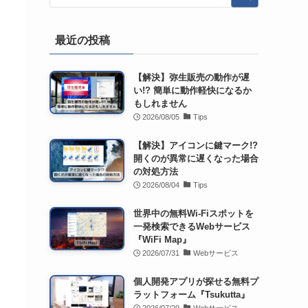
最近の投稿
【解決】弥生販売の動作が遅
い!? 簡単に動作軽快になるか
もしれません
2026/08/05
Tips
【解決】アイコンに鍵マーク!?
開くのが異常に遅くなった場合
の対処方法
2026/08/04
Tips
世界中の無料Wi-Fiスポットを
一発検索できるWebサービス
『WiFi Map』
2026/07/31
Webサービス
個人開発アプリが探せる無料プ
ラットフォーム『Tsukutta』