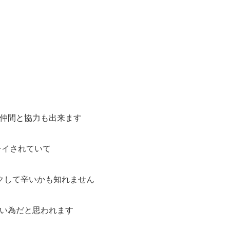
て仲間と協力も出来ます
レイされていて
クして辛いかも知れません
きい為だと思われます